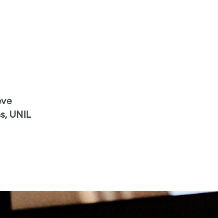
ève
s, UNIL