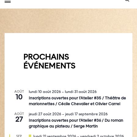
PROCHAINS
ÉVÉNEMENTS
AOÛT
lundi 10 août 2026
–
lundi 31 août 2026
10
Inscriptions ouvertes pour l’Atelier #35 / Théâtre de
marionnettes / Cécile Chevalier et Olivier Carrel
AOÛT
jeudi 27 août 2026
–
jeudi 17 septembre 2026
27
Inscriptions ouvertes pour l’Atelier #36 / Du roman
graphique au plateau / Serge Martin
M
SEP
lundi 21 septembre 2026
–
vendredi 2 octobre 2026