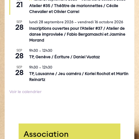
21
i
Atelier #35 / Théâtre de marionnettes / Cécile
s
Chevalier et Olivier Carrel
e
n
SEP
lundi 28 septembre 2026
–
vendredi 16 octobre 2026
a
28
v
Inscriptions ouvertes pour l’Atelier #37 / Atelier de
a
danse improvisée / Fabio Bergamaschi et Jasmine
n
Morand
t
SEP
9h30
–
12h30
28
TP, Genève / Écriture / Daniel Vuataz
SEP
9h30
–
12h30
28
TP, Lausanne / Jeu caméra / Korlei Rochat et Martin
Reinartz
Voir le calendrier
Association