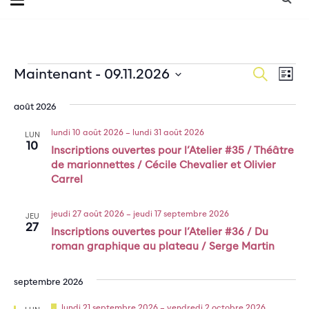
Évènements
Na
Recherche
Maintenant
 - 
09.11.2026
Reche
Liste
de
Sélectionnez
et
une
vu
août 2026
date.
Év
naviga
lundi 10 août 2026
–
lundi 31 août 2026
LUN
10
Inscriptions ouvertes pour l’Atelier #35 / Théâtre
de
de marionnettes / Cécile Chevalier et Olivier
Carrel
vues
Évène
jeudi 27 août 2026
–
jeudi 17 septembre 2026
JEU
27
Inscriptions ouvertes pour l’Atelier #36 / Du
roman graphique au plateau / Serge Martin
septembre 2026
Mis
lundi 21 septembre 2026
–
vendredi 2 octobre 2026