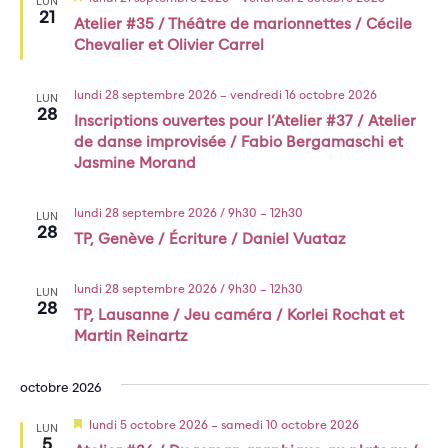
LUN
en
21
Atelier #35 / Théâtre de marionnettes / Cécile
avant
Chevalier et Olivier Carrel
lundi 28 septembre 2026
–
vendredi 16 octobre 2026
LUN
28
Inscriptions ouvertes pour l’Atelier #37 / Atelier
de danse improvisée / Fabio Bergamaschi et
Jasmine Morand
lundi 28 septembre 2026 / 9h30
–
12h30
LUN
28
TP, Genève / Écriture / Daniel Vuataz
lundi 28 septembre 2026 / 9h30
–
12h30
LUN
28
TP, Lausanne / Jeu caméra / Korlei Rochat et
Martin Reinartz
octobre 2026
Mis
lundi 5 octobre 2026
–
samedi 10 octobre 2026
LUN
en
5