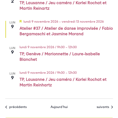
2
TP, Lausanne / Jeu caméra / Korlei Rochat et
Martin Reinartz
Mis
lundi 9 novembre 2026
–
vendredi 13 novembre 2026
LUN
en
9
Atelier #37 / Atelier de danse improvisée / Fabio
avant
Bergamaschi et Jasmine Morand
lundi 9 novembre 2026 / 9h30
–
12h30
LUN
9
TP, Genève / Marionnette / Laure-Isabelle
Blanchet
lundi 9 novembre 2026 / 9h30
–
12h30
LUN
9
TP, Lausanne / Jeu caméra / Korlei Rochat et
Martin Reinhartz
Évènements
Évènements
précédents
Aujourd’hui
suivants