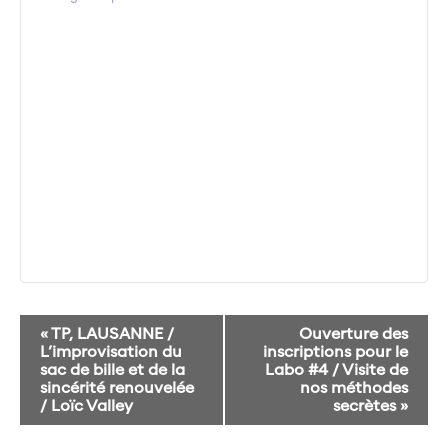
Navigation
«
TP, LAUSANNE /
Ouverture des
Évènement
L’improvisation du
inscriptions pour le
sac de bille et de la
Labo #4 / Visite de
sincérité renouvelée
nos méthodes
/ Loïc Valley
secrètes
»