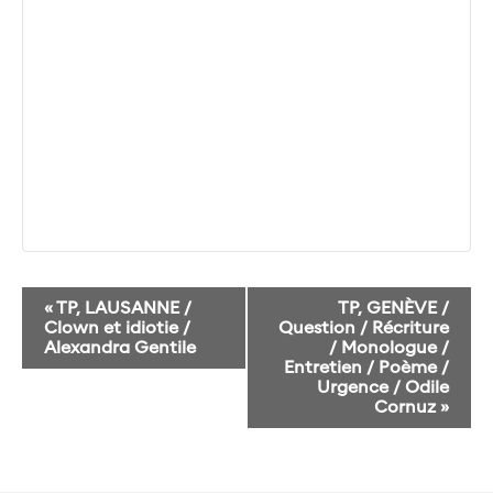
Navigation
«
TP, LAUSANNE /
TP, GENÈVE /
Évènement
Clown et idiotie /
Question / Récriture
Alexandra Gentile
/ Monologue /
Entretien / Poème /
Urgence / Odile
Cornuz
»