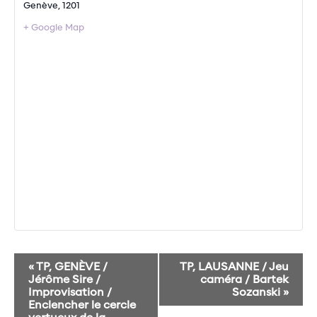
Genève
,
1201
+ Google Map
Navigation
«
TP, GENÈVE /
TP, LAUSANNE / Jeu
Évènement
Jérôme Sire /
caméra / Bartek
Improvisation /
Sozanski
»
Enclencher le cercle