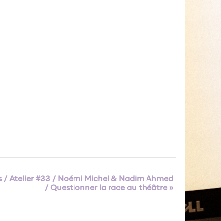
ns / Atelier #33 / Noémi Michel & Nadim Ahmed
/ Questionner la race au théâtre
»