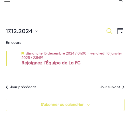
Évènements
Na
Recherche
17.12.2024
Reche
Jour
de
Sélectionnez
for
et
En cours
une
vu
mardi
date.
Év
naviga
Mis
dimanche 15 décembre 2024 / 0h00
–
vendredi 10 janvier
en
2025 / 23h59
17
avant
Rejoignez l’Équipe de La FC
de
décembre
vues
2024
Évène
Jour précédent
Jour suivant
S’abonner au calendrier