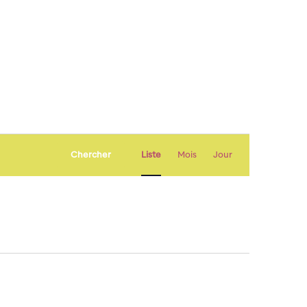
Navigation
Chercher
Liste
Mois
Jour
de
vues
Évènement