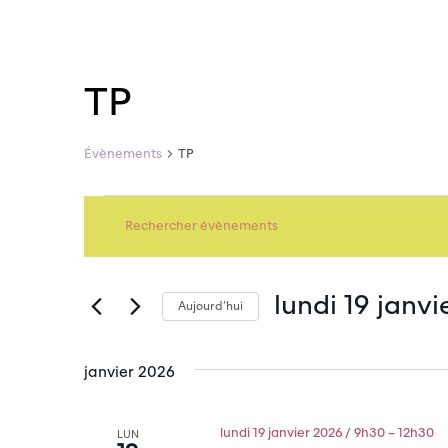
TP
Évènements
TP
Évènements
Recherche
Saisir
mot-
et
clé.
navigation
Rechercher
lundi 19 janvi
Aujourd’hui
Évènements
de
Sélectionnez
par
une
mot-
vues
janvier 2026
date.
clé.
Évènements
lundi 19 janvier 2026 / 9h30
–
12h30
LUN