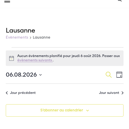
Lausanne
Évènements
Lausanne
Évènements
Aucun évènements planifié pour jeudi 6 août 2026. Passer aux
Notice
évènements suivants
.
for
Na
Recherche
jeudi
06.08.2026
Reche
Jour
de
Sélectionnez
6
et
une
vu
Jour précédent
Jour suivant
date.
août
Év
naviga
2026
de
S’abonner au calendrier
vues