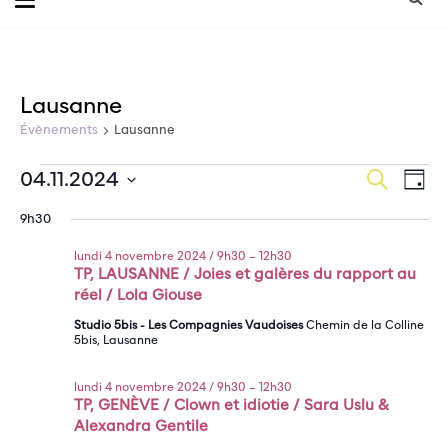
Lausanne
Évènements
Lausanne
Na
Recherche
04.11.2024
Évènements
Reche
Jour
de
Sélectionnez
for
et
9h30
une
vu
date.
Év
lundi
naviga
lundi 4 novembre 2024 / 9h30
–
12h30
TP, LAUSANNE / Joies et galères du rapport au
4
réel / Lola Giouse
de
Studio 5bis - Les Compagnies Vaudoises
Chemin de la Colline
novembre
vues
5bis, Lausanne
2024
Évène
lundi 4 novembre 2024 / 9h30
–
12h30
TP, GENÈVE / Clown et idiotie / Sara Uslu &
Alexandra Gentile