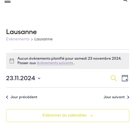
Lausanne
Évènements
Lausanne
Évènements
Aucun évènements planifié pour samedi 23 novembre 2024.
Notice
Passer aux
évènements suivants
.
for
Na
Recherche
samedi
23.11.2024
Reche
Jour
de
Sélectionnez
23
et
une
vu
Jour précédent
Jour suivant
date.
novembre
Év
naviga
2024
de
S’abonner au calendrier
vues