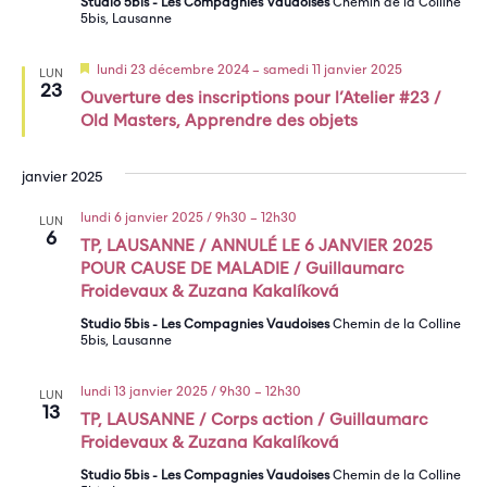
Studio 5bis - Les Compagnies Vaudoises
Chemin de la Colline
5bis, Lausanne
Mis
lundi 23 décembre 2024
–
samedi 11 janvier 2025
LUN
en
23
Ouverture des inscriptions pour l’Atelier #23 /
avant
Old Masters, Apprendre des objets
janvier 2025
lundi 6 janvier 2025 / 9h30
–
12h30
LUN
6
TP, LAUSANNE / ANNULÉ LE 6 JANVIER 2025
POUR CAUSE DE MALADIE / Guillaumarc
Froidevaux & Zuzana Kakalíková
Studio 5bis - Les Compagnies Vaudoises
Chemin de la Colline
5bis, Lausanne
lundi 13 janvier 2025 / 9h30
–
12h30
LUN
13
TP, LAUSANNE / Corps action / Guillaumarc
Froidevaux & Zuzana Kakalíková
Studio 5bis - Les Compagnies Vaudoises
Chemin de la Colline