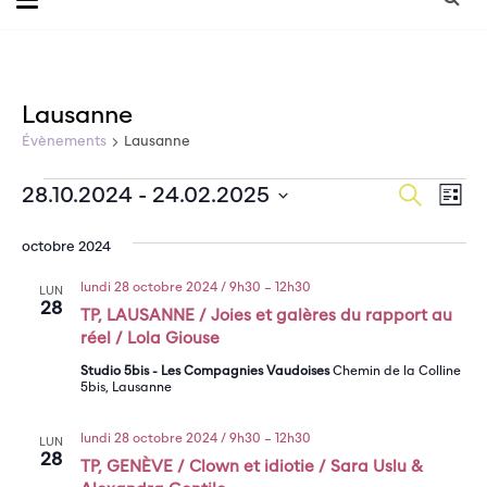
Lausanne
Évènements
Lausanne
Na
Recherche
28.10.2024
 - 
24.02.2025
Évènements
Reche
Liste
de
Sélectionnez
et
une
vu
octobre 2024
date.
Év
naviga
lundi 28 octobre 2024 / 9h30
–
12h30
LUN
28
TP, LAUSANNE / Joies et galères du rapport au
de
réel / Lola Giouse
vues
Studio 5bis - Les Compagnies Vaudoises
Chemin de la Colline
5bis, Lausanne
Évène
lundi 28 octobre 2024 / 9h30
–
12h30
LUN
28
TP, GENÈVE / Clown et idiotie / Sara Uslu &